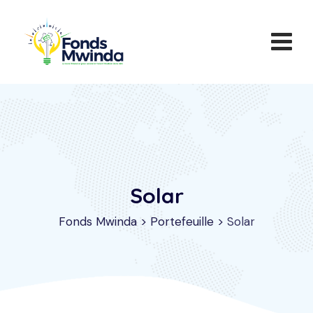
Aller
au
contenu
Solar
Fonds Mwinda
>
Portefeuille
>
Solar